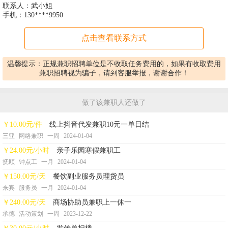
联系人：武小姐
手机：
130****9950
点击查看联系方式
温馨提示：正规兼职招聘单位是不收取任务费用的，如果有收取费用
兼职招聘视为骗子，请到客服举报，谢谢合作！
做了该兼职人还做了
￥10.00元/件
线上抖音代发兼职10元一单日结
三亚
网络兼职
一周
2024-01-04
￥24.00元/小时
亲子乐园寒假兼职工
抚顺
钟点工
一月
2024-01-04
￥150.00元/天
餐饮副业服务员理货员
来宾
服务员
一月
2024-01-04
￥240.00元/天
商场协助员兼职上一休一
承德
活动策划
一周
2023-12-22