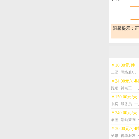
温馨提示：正
￥10.00元/件
三亚
网络兼职
￥24.00元/小
抚顺
钟点工
一
￥150.00元/天
来宾
服务员
一
￥240.00元/天
承德
活动策划
￥30.00元/小
吴忠
传单派发