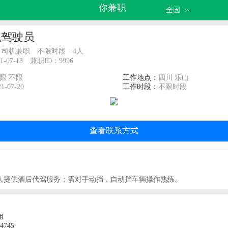
你兼职
全国
职驾驶员
司机兼职
不限时段
4人
07-13
兼职ID：9996
限 不限
工作地点：
四川 乐山
21-07-20
工作时段：
不限时段
查看联系方式
人提供酒后代驾服务；需对手动挡，自动挡‌‌车辆操作熟练。
姐
4745