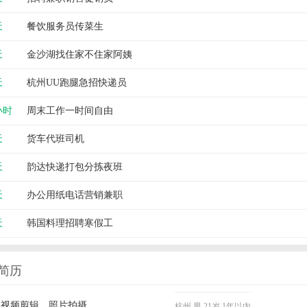
天
餐饮服务员传菜生
天
金沙湖找住家不住家阿姨
天
杭州UU跑腿急招快递员
小时
周末工作一时间自由
天
货车代班司机
天
韵达快递打包分拣夜班
天
办公用纸电话营销兼职
天
韩国料理招聘寒假工
简历
单视频剪辑，照片拍摄
杭州
男
21岁
1年以内