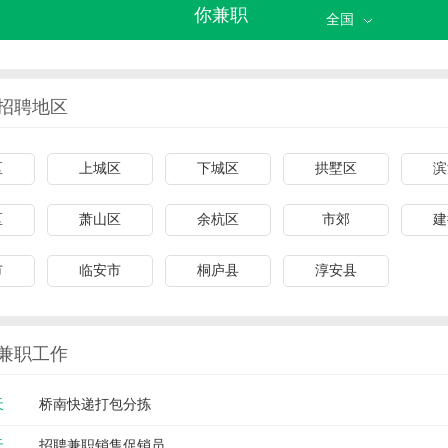
你兼职
全国
招聘地区
区
上城区
下城区
拱墅区
滨
区
萧山区
余杭区
市郊
建
市
临安市
桐庐县
淳安县
兼职工作
天
桥南快递打包分拣
天
招聘兼职销售促销员