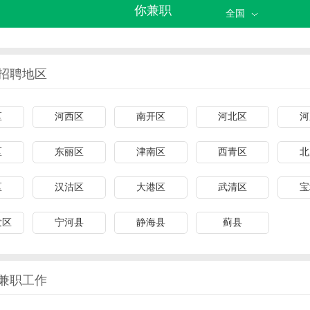
你兼职
全国
招聘地区
区
河西区
南开区
河北区
河
区
东丽区
津南区
西青区
北
区
汉沽区
大港区
武清区
宝
发区
宁河县
静海县
蓟县
兼职工作