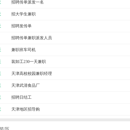
天
招聘传单派发一名
天
招大学生兼职
天
招聘发传单
招聘传单兼职派发人员
天
兼职班车司机
天
装卸工230一天兼职
天
天津高校校园兼职经理
天
天津武清食品厂
天
招聘日结工
天
天津地区招导购
简历