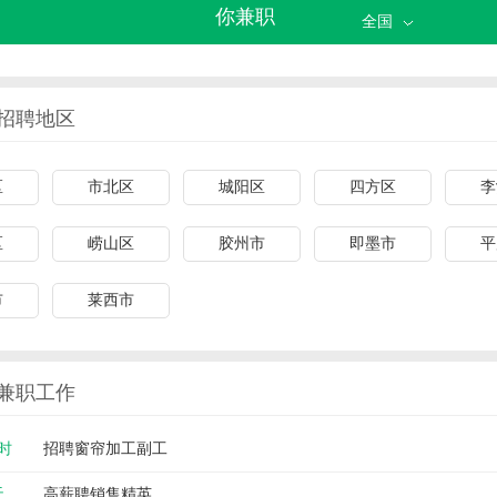
你兼职
全国
招聘地区
区
市北区
城阳区
四方区
李
区
崂山区
胶州市
即墨市
平
市
莱西市
兼职工作
小时
招聘窗帘加工副工
天
高薪聘销售精英