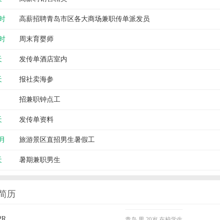
小时
高薪招聘青岛市区各大商场兼职传单派发员
小时
周末育婴师
天
发传单酒店室内
天
报社卖海参
招兼职钟点工
天
发传单资料
/月
旅游景区直招男生暑假工
天
暑期兼职男生
简历
PR
青岛
男
20岁
在校学生